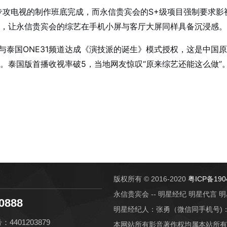
攻电视的制作班底完成，而永信贵宾会的S+级项目强制要求影
，让永信贵宾会的综艺在手机小屏与客厅大屏同样具备沉浸感。
会与泰国ONE31频道达成《演技派的诞生》模式授权，这是中
。泰国版首播收视率破5，当地网友惊叹“原来综艺还能这么做”
版权所有 © 2016-2020
粤ICP备190
永信贵宾会 -- 明星经纪 明星代言
0888
明星经纪人：张勇（微信同手机号)：131
401203879
本网站所有影音著作权均属本站所有